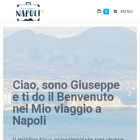
0
MENU
Ciao, sono Giuseppe
e ti do il Benvenuto
nel Mio viaggio a
Napoli​
Il miglior tour esperienziale per vivere
veramente Napoli
SCOPRI DI PIÙ