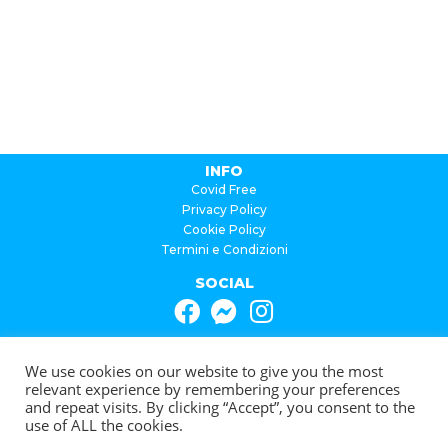
INFO
Covid Free
Privacy Policy
Cookie Policy
Termini e Condizioni
SOCIAL
CONTATTI
We use cookies on our website to give you the most
Info@viaggioanapoli.com
relevant experience by remembering your preferences
Giuseppe Russo
and repeat visits. By clicking “Accept”, you consent to the
Per un tour personalizzato o per assistenza,
use of ALL the cookies.
scrivici su Whatsapp!